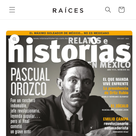
Ir
directamente
Carrito
al contenido
Ir
directamente
a la
información
del producto