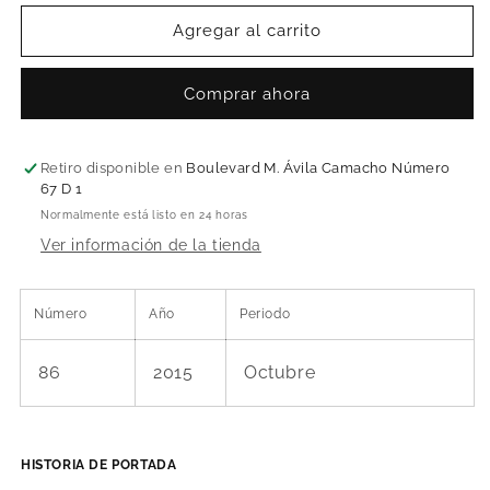
para
para
Pascual
Pascual
Agregar al carrito
Orozco
Orozco
Comprar ahora
Retiro disponible en
Boulevard M. Ávila Camacho Número
67 D 1
Normalmente está listo en 24 horas
Ver información de la tienda
Número
Año
Periodo
86
2015
Octubre
HISTORIA DE PORTADA