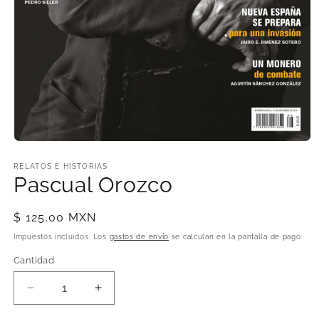
Abrir
elemento
multimedia
RELATOS E HISTORIAS
1
Pascual Orozco
en
una
ventana
Precio
$ 125.00 MXN
modal
habitual
Impuestos incluidos. Los
gastos de envío
se calculan en la pantalla de pago.
Cantidad
Cantidad
Reducir
Aumentar
cantidad
cantidad