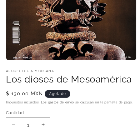
Abrir
elemento
multimedia
ARQUEOLOGÍA MEXICANA
1
Los dioses de Mesoamérica
en
una
ventana
Precio
$ 130.00 MXN
Agotado
modal
habitual
Impuestos incluidos. Los
gastos de envío
se calculan en la pantalla de pago.
Cantidad
Cantidad
Reducir
Aumentar
cantidad
cantidad