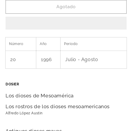
para
para
Los
Los
Agotado
dioses
dioses
de
de
Mesoamérica
Mesoamérica
Número
Año
Periodo
20
1996
Julio - Agosto
DOSIER
Los dioses de Mesoamérica
Los rostros de los dioses mesoamericanos
Alfredo López Austin
Antiguos dioses mayas