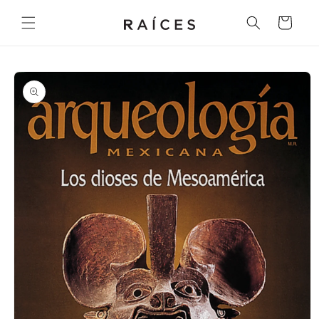
Ir
directamente
Carrito
al contenido
Ir
directamente
a la
información
del producto