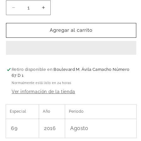
Reducir
Aumentar
cantidad
cantidad
para
para
La
La
Agregar al carrito
cosmovisión
cosmovisión
de
de
la
la
tradición
tradición
mesoamericana.
mesoamericana.
Segunda
Segunda
Retiro disponible en
Boulevard M. Ávila Camacho Número
67 D 1
parte
parte
Normalmente está listo en 24 horas
Ver información de la tienda
Especial
Año
Periodo
69
2016
Agosto