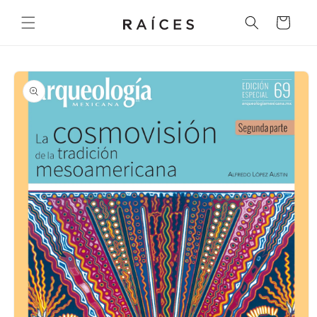
Ir
directamente
Carrito
al contenido
Ir
directamente
a la
información
del producto