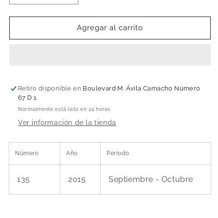
cantidad
cantidad
para
para
Fragancias
Fragancias
Agregar al carrito
y
y
hedores
hedores
en
en
Mesoamérica
Mesoamérica
Retiro disponible en
Boulevard M. Ávila Camacho Número
67 D 1
Normalmente está listo en 24 horas
Ver información de la tienda
Número
Año
Periodo
135
2015
Septiembre - Octubre