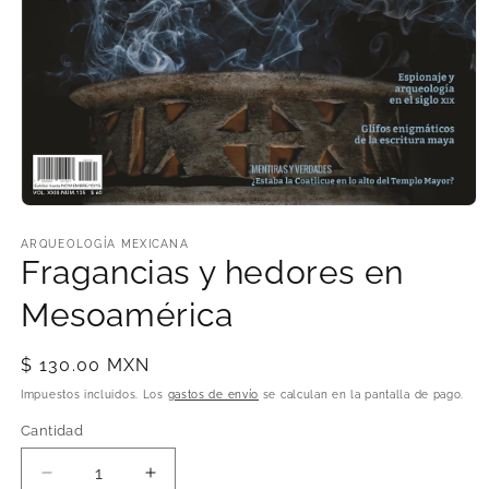
Abrir
elemento
multimedia
ARQUEOLOGÍA MEXICANA
1
Fragancias y hedores en
en
una
Mesoamérica
ventana
modal
Precio
$ 130.00 MXN
habitual
Impuestos incluidos. Los
gastos de envío
se calculan en la pantalla de pago.
Cantidad
Cantidad
Reducir
Aumentar