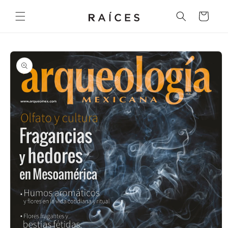
Ir
directamente
Carrito
al contenido
Ir
directamente
a la
información
del producto