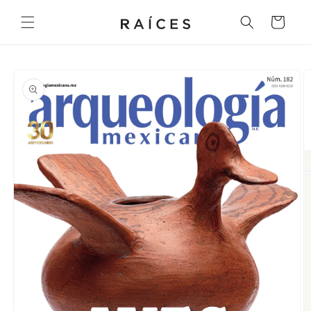
Ir
directamente
Carrito
al contenido
Ir
directamente
a la
información
del producto