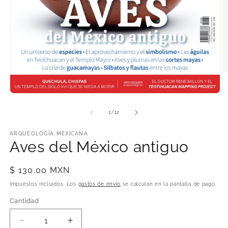
Abrir
Ab
elemento
e
multimedia
m
de
1
/
12
1
2
en
e
una
ARQUEOLOGÍA MEXICANA
u
Aves del México antiguo
ventana
v
modal
m
Precio
$ 130.00 MXN
habitual
Impuestos incluidos. Los
gastos de envío
se calculan en la pantalla de pago.
Cantidad
Cantidad
Reducir
Aumentar