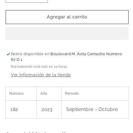
cantidad
cantidad
para
para
Aves
Aves
Agregar al carrito
del
del
México
México
antiguo
antiguo
Retiro disponible en
Boulevard M. Ávila Camacho Número
67 D 1
Normalmente está listo en 24 horas
Ver información de la tienda
Número
Año
Periodo
182
2023
Septiembre - Octubre